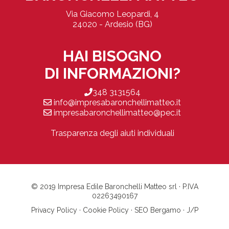
Via Giacomo Leopardi, 4
24020 - Ardesio (BG)
HAI BISOGNO
DI INFORMAZIONI?
348 3131564
info@impresabaronchellimatteo.it
impresabaronchellimatteo@pec.it
Trasparenza degli aiuti individuali
© 2019 Impresa Edile Baronchelli Matteo srl · P.IVA
02263490167
Privacy Policy
·
Cookie Policy
·
SEO Bergamo
·
J/P